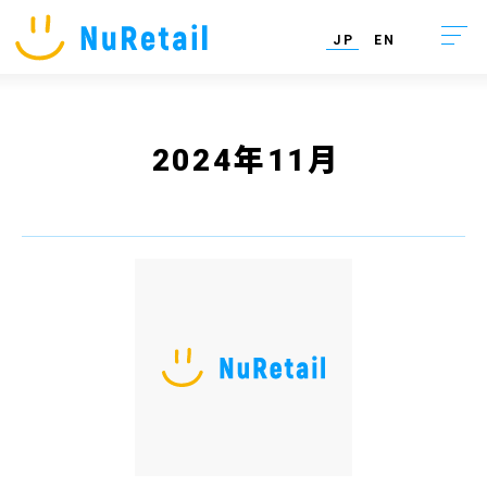
NuRetail ニューリテール株式会社
JP
EN
2024年11月
Business Model
亜州太陽市場
NuRetail Trading
NuRetail Data
NuRetail Tech
NuRetail Consulting
NuRetail as an Open Platform
Tech Partner