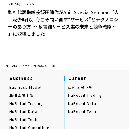
2024/11/26
弊社代表取締役飯田健作がAbili Special Seminar 「人
亜州太陽市場
口減少時代、今こそ問い直す“サービス”とテクノロジ
ーのあり方 〜 多店舗サービス業の未来と競争戦略 〜
NuRetail Trading
」に登壇しました
NuRetail Data
NuRetail Tech
NuRetail Home
>
2024年
>
11月
Business
Career
Team
Business Model
亜州太陽市場
Corporate Profile
亜州太陽市場
NuRetail Trading
NuRetail Trading
NuRetail Data
NuRetail Data
NuRetail Tech
NuRetail Tech
NuRetail Consulting